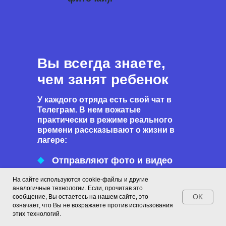
Вы всегда знаете,
чем занят ребенок
У каждого отряда есть свой чат в
Телеграм. В нем вожатые
практически в режиме реального
времени рассказывают о жизни в
лагере:
Отправляют фото и видео
Делятся достижениями детей
На сайте используются cookie-файлы и другие
аналогичные технологии. Если, прочитав это
OK
сообщение, Вы остаетесь на нашем сайте, это
Расписывают предстоящие
означает, что Вы не возражаете против использования
мероприятия
этих технологий.